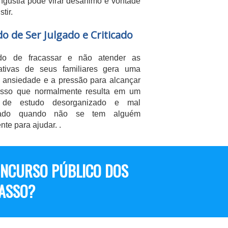
ngustia pode virar desanimo e vontade
tir.
o de Ser Julgado e Criticado
o de fracassar e não atender as
ativas de seus familiares gera uma
 ansiedade e a pressão para alcançar
sso que normalmente resulta em um
 de estudo desorganizado e mal
rado quando não se tem alguém
nte para ajudar. .
ONCURSO PÚBLICO DOS
PASSO?