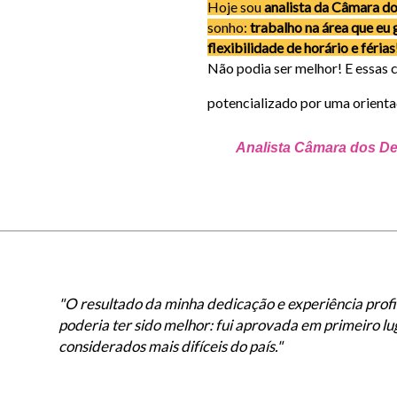
Hoje sou
analista da Câmara d
sonho:
trabalho na área que eu
flexibilidade de horário e férias
Não podia ser melhor! E essas 
potencializado por uma orienta
Analista Câmara dos D
"O resultado da minha dedicação e experiência profi
poderia ter sido melhor: fui aprovada em primeiro l
considerados mais difíceis do país."