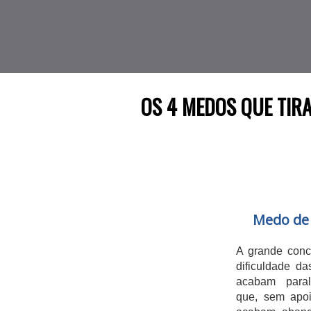
OS 4 MEDOS QUE TI
Medo de
A grande conc
dificuldade d
acabam paral
que, sem apoi